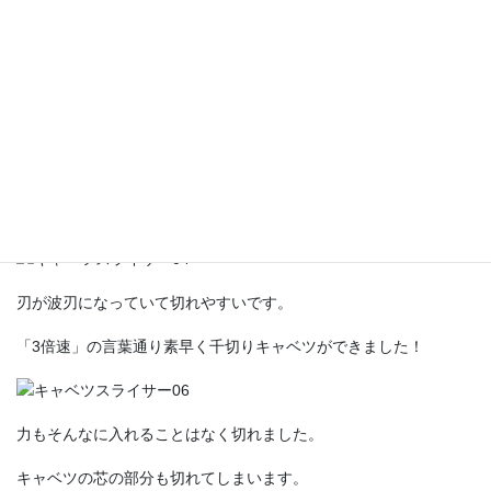
でも、キャベツを切る場合、幅が大きくないと困ります。
安全ホルダーもついているので、収納する時も安心ですね。
小さくなったキャベツを切るときも使えるので安全です。
刃が波刃になっていて切れやすいです。
「3倍速」の言葉通り素早く千切りキャベツができました！
力もそんなに入れることはなく切れました。
キャベツの芯の部分も切れてしまいます。