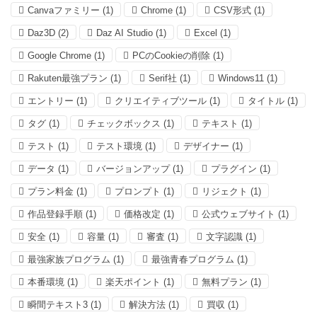
Canvaファミリー
(1)
Chrome
(1)
CSV形式
(1)
Daz3D
(2)
Daz AI Studio
(1)
Excel
(1)
Google Chrome
(1)
PCのCookieの削除
(1)
Rakuten最強プラン
(1)
Serif社
(1)
Windows11
(1)
エントリー
(1)
クリエイティブツール
(1)
タイトル
(1)
タグ
(1)
チェックボックス
(1)
テキスト
(1)
テスト
(1)
テスト環境
(1)
デザイナー
(1)
データ
(1)
バージョンアップ
(1)
プラグイン
(1)
プラン料金
(1)
プロンプト
(1)
リジェクト
(1)
作品登録手順
(1)
価格改定
(1)
公式ウェブサイト
(1)
安全
(1)
容量
(1)
審査
(1)
文字認識
(1)
最強家族プログラム
(1)
最強青春プログラム
(1)
本番環境
(1)
楽天ポイント
(1)
無料プラン
(1)
瞬間テキスト3
(1)
解決方法
(1)
買収
(1)