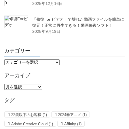
2025年12月16日
「修復 for ビデオ」で壊れた動画ファイルを簡単に
復元！正常に再生できる！動画修復ソフト！
2025年9月19日
カテゴリー
カ
テ
ゴ
アーカイブ
リ
ー
ア
ー
カ
タグ
イ
ブ
22歳以下のお客様
(1)
2024春アニメ
(1)
Adobe Creative Cloud
(1)
Affinity
(1)