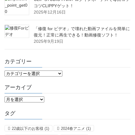
コツCLIPPYゲット！
2025年12月16日
「修復 for ビデオ」で壊れた動画ファイルを簡単に
復元！正常に再生できる！動画修復ソフト！
2025年9月19日
カテゴリー
カ
テ
ゴ
アーカイブ
リ
ー
ア
ー
カ
タグ
イ
ブ
22歳以下のお客様
(1)
2024春アニメ
(1)