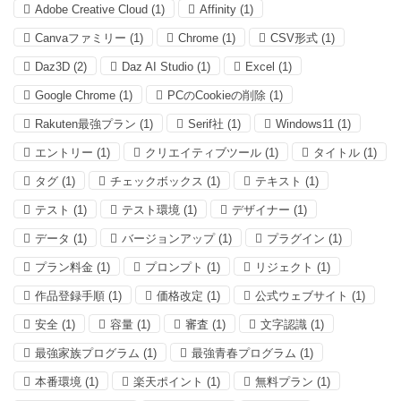
Adobe Creative Cloud
(1)
Affinity
(1)
Canvaファミリー
(1)
Chrome
(1)
CSV形式
(1)
Daz3D
(2)
Daz AI Studio
(1)
Excel
(1)
Google Chrome
(1)
PCのCookieの削除
(1)
Rakuten最強プラン
(1)
Serif社
(1)
Windows11
(1)
エントリー
(1)
クリエイティブツール
(1)
タイトル
(1)
タグ
(1)
チェックボックス
(1)
テキスト
(1)
テスト
(1)
テスト環境
(1)
デザイナー
(1)
データ
(1)
バージョンアップ
(1)
プラグイン
(1)
プラン料金
(1)
プロンプト
(1)
リジェクト
(1)
作品登録手順
(1)
価格改定
(1)
公式ウェブサイト
(1)
安全
(1)
容量
(1)
審査
(1)
文字認識
(1)
最強家族プログラム
(1)
最強青春プログラム
(1)
本番環境
(1)
楽天ポイント
(1)
無料プラン
(1)