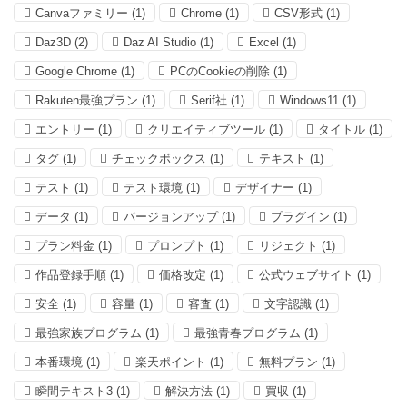
Canvaファミリー
(1)
Chrome
(1)
CSV形式
(1)
Daz3D
(2)
Daz AI Studio
(1)
Excel
(1)
Google Chrome
(1)
PCのCookieの削除
(1)
Rakuten最強プラン
(1)
Serif社
(1)
Windows11
(1)
エントリー
(1)
クリエイティブツール
(1)
タイトル
(1)
タグ
(1)
チェックボックス
(1)
テキスト
(1)
テスト
(1)
テスト環境
(1)
デザイナー
(1)
データ
(1)
バージョンアップ
(1)
プラグイン
(1)
プラン料金
(1)
プロンプト
(1)
リジェクト
(1)
作品登録手順
(1)
価格改定
(1)
公式ウェブサイト
(1)
安全
(1)
容量
(1)
審査
(1)
文字認識
(1)
最強家族プログラム
(1)
最強青春プログラム
(1)
本番環境
(1)
楽天ポイント
(1)
無料プラン
(1)
瞬間テキスト3
(1)
解決方法
(1)
買収
(1)