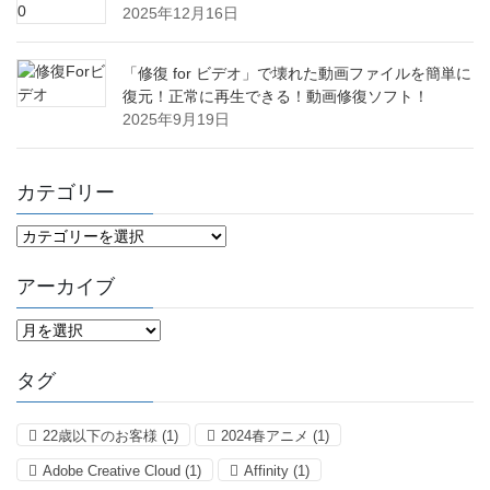
2025年12月16日
「修復 for ビデオ」で壊れた動画ファイルを簡単に
復元！正常に再生できる！動画修復ソフト！
2025年9月19日
カテゴリー
カ
テ
ゴ
アーカイブ
リ
ー
ア
ー
カ
タグ
イ
ブ
22歳以下のお客様
(1)
2024春アニメ
(1)
Adobe Creative Cloud
(1)
Affinity
(1)