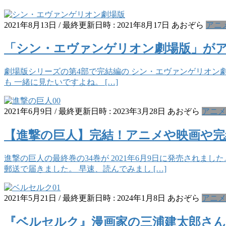
2021年8月13日
/ 最終更新日時 :
2021年8月17日
あおぞら
アニ
「シン・エヴァンゲリオン劇場版」が
劇場版シリーズの第4部で完結編の シン・エヴァンゲリオン劇場版が
も 一緒に見たいですよね。 […]
2021年6月9日
/ 最終更新日時 :
2023年3月28日
あおぞら
アニメ
【進撃の巨人】完結！アニメや映画や完
進撃の巨人の最終巻の34巻が 2021年6月9日に発売されま
郵送で届きました。 早速、読んでみまし […]
2021年5月21日
/ 最終更新日時 :
2024年1月8日
あおぞら
アニメ
『ベルセルク』漫画家の三浦建太郎さん