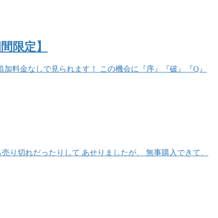
間限定】
あれば 追加料金なしで見られます！ この機会に『序』『破』『Q』
たら売り切れだったりして あせりましたが、 無事購入できて、