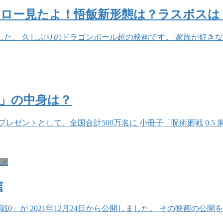
ーロー見たよ！悟飯新形態は？ラスボスは
た。 久しぶりのドラゴンボール超の映画です。 家族が好きな
巻」の中身は？
レゼントとして、全国合計500万名に 小冊子「呪術廻戦 0.5 
メ
信
0」が 2021年12月24日から公開しました。 その映画の公