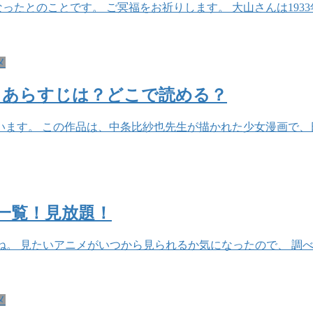
くなったとのことです。 ご冥福をお祈りします。 大山さんは193
メ
？あらすじは？どこで読める？
ます。 この作品は、中条比紗也先生が描かれた少女漫画で、
配信一覧！見放題！
配信されますね。 見たいアニメがいつから見られるか気になったので、 
メ