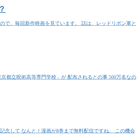
？
ので、毎回新作映画を見ています。 話は、レッドリボン軍と
東京都立呪術高等専門学校」が 配布されるとの事 500万名なの
開を記念して なんと！漫画が8巻まで無料配信ですね。 この機会