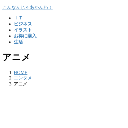
コ
ナ
こんなんじゃあかんわ！
ン
ビ
ＩＴ
テ
ゲ
ビジネス
ン
ー
イラスト
ツ
シ
お得に購入
へ
ョ
生活
ス
ン
キ
に
アニメ
ッ
移
プ
動
HOME
エンタメ
アニメ