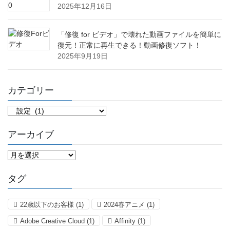
2025年12月16日
「修復 for ビデオ」で壊れた動画ファイルを簡単に
復元！正常に再生できる！動画修復ソフト！
2025年9月19日
カテゴリー
カ
テ
ゴ
アーカイブ
リ
ー
ア
ー
カ
タグ
イ
ブ
22歳以下のお客様
(1)
2024春アニメ
(1)
Adobe Creative Cloud
(1)
Affinity
(1)