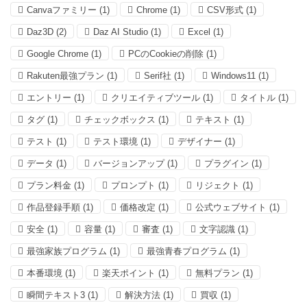
Canvaファミリー
(1)
Chrome
(1)
CSV形式
(1)
Daz3D
(2)
Daz AI Studio
(1)
Excel
(1)
Google Chrome
(1)
PCのCookieの削除
(1)
Rakuten最強プラン
(1)
Serif社
(1)
Windows11
(1)
エントリー
(1)
クリエイティブツール
(1)
タイトル
(1)
タグ
(1)
チェックボックス
(1)
テキスト
(1)
テスト
(1)
テスト環境
(1)
デザイナー
(1)
データ
(1)
バージョンアップ
(1)
プラグイン
(1)
プラン料金
(1)
プロンプト
(1)
リジェクト
(1)
作品登録手順
(1)
価格改定
(1)
公式ウェブサイト
(1)
安全
(1)
容量
(1)
審査
(1)
文字認識
(1)
最強家族プログラム
(1)
最強青春プログラム
(1)
本番環境
(1)
楽天ポイント
(1)
無料プラン
(1)
瞬間テキスト3
(1)
解決方法
(1)
買収
(1)