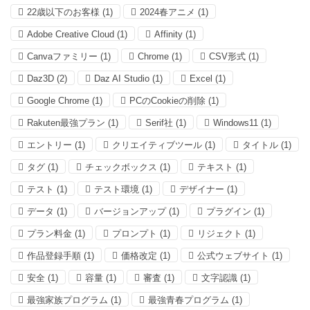
22歳以下のお客様
(1)
2024春アニメ
(1)
Adobe Creative Cloud
(1)
Affinity
(1)
Canvaファミリー
(1)
Chrome
(1)
CSV形式
(1)
Daz3D
(2)
Daz AI Studio
(1)
Excel
(1)
Google Chrome
(1)
PCのCookieの削除
(1)
Rakuten最強プラン
(1)
Serif社
(1)
Windows11
(1)
エントリー
(1)
クリエイティブツール
(1)
タイトル
(1)
タグ
(1)
チェックボックス
(1)
テキスト
(1)
テスト
(1)
テスト環境
(1)
デザイナー
(1)
データ
(1)
バージョンアップ
(1)
プラグイン
(1)
プラン料金
(1)
プロンプト
(1)
リジェクト
(1)
作品登録手順
(1)
価格改定
(1)
公式ウェブサイト
(1)
安全
(1)
容量
(1)
審査
(1)
文字認識
(1)
最強家族プログラム
(1)
最強青春プログラム
(1)