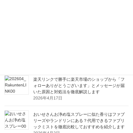
Drawgraphic 4 Pro AIで印刷物からロゴまで思い通
りにデザインできる初心者にもやさしいグラフィ
ックソフト活用ガイド
2026年8月6日
毎日の食卓に取り入れたいブロッコリースプラウ
トの嬉しい栄養と健康効果から美味しい食べ方ま
で
2026年6月21日
楽天リンクで勝手に楽天市場のショップから「フ
ォローありがとうございます」とメッセージが届
いた原因と対処法を徹底解説します
2026年4月17日
おいせさんお浄め塩スプレーに似た香りはファブ
リーズやランドリンにある？代用できるファブリ
ックミストを徹底比較しておすすめを紹介します
2026年4月2日