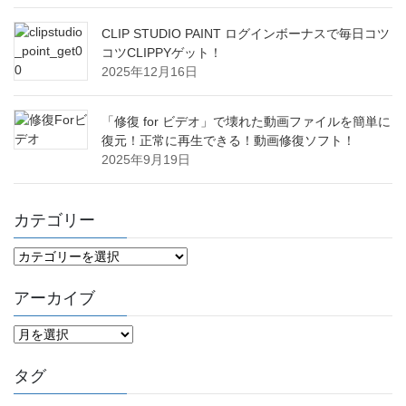
CLIP STUDIO PAINT ログインボーナスで毎日コツ
コツCLIPPYゲット！
2025年12月16日
「修復 for ビデオ」で壊れた動画ファイルを簡単に
復元！正常に再生できる！動画修復ソフト！
2025年9月19日
カテゴリー
カ
テ
ゴ
アーカイブ
リ
ー
ア
ー
カ
タグ
イ
ブ