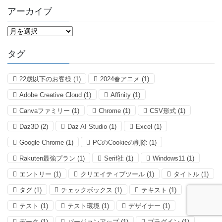
ゴ
アーカイブ
リ
ー
ア
ー
カ
タグ
イ
ブ
22歳以下のお客様
(1)
2024春アニメ
(1)
Adobe Creative Cloud
(1)
Affinity
(1)
Canvaファミリー
(1)
Chrome
(1)
CSV形式
(1)
Daz3D
(2)
Daz AI Studio
(1)
Excel
(1)
Google Chrome
(1)
PCのCookieの削除
(1)
Rakuten最強プラン
(1)
Serif社
(1)
Windows11
(1)
エントリー
(1)
クリエイティブツール
(1)
タイトル
(1)
タグ
(1)
チェックボックス
(1)
テキスト
(1)
テスト
(1)
テスト環境
(1)
デザイナー
(1)
データ
(1)
バージョンアップ
(1)
プラグイン
(1)