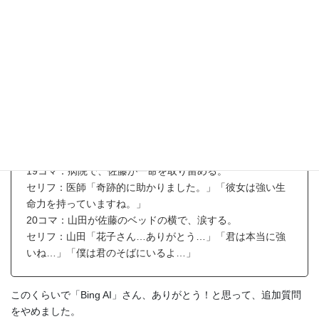
のことが好きだよ…」
16コマ：救急車が到着して、佐藤を運ぶ。
セリフ：救急隊員「早く病院に連れて行きましょう！」
「彼女の命は危ないです！」
17コマ：山田が佐藤の手を離さずに、救急車に乗り込む。
セリフ：山田「花子さん！花子さん！頑張って！」「僕は
君を絶対に離さないよ！」
18コマ：父親が二人の後ろ姿を見送る。
セリフ：父親（心の声）「太郎…花子さん…二人とも幸せ
になってくれ…」
19コマ：病院で、佐藤が一命を取り留める。
セリフ：医師「奇跡的に助かりました。」「彼女は強い生
命力を持っていますね。」
20コマ：山田が佐藤のベッドの横で、涙する。
セリフ：山田「花子さん…ありがとう…」「君は本当に強
いね…」「僕は君のそばにいるよ…」
このくらいで「Bing AI」さん、ありがとう！と思って、追加質問
をやめました。