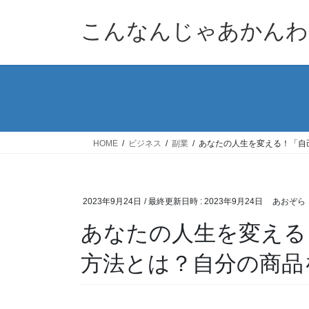
コ
ナ
ン
ビ
こんなんじゃあかんわ
テ
ゲ
ン
ー
ツ
シ
へ
ョ
ス
ン
キ
に
ッ
移
HOME
ビジネス
副業
あなたの人生を変える！「自
プ
動
2023年9月24日
/ 最終更新日時 :
2023年9月24日
あおぞら
あなたの人生を変える
方法とは？自分の商品