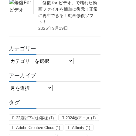
「修復 for ビデオ」で壊れた動
画ファイルを簡単に復元！正常
に再生できる！動画修復ソフ
ト！
2025年9月19日
カテゴリー
カ
テ
ゴ
アーカイブ
リ
ア
ー
ー
カ
タグ
イ
ブ
22歳以下のお客様
(1)
2024春アニメ
(1)
Adobe Creative Cloud
(1)
Affinity
(1)