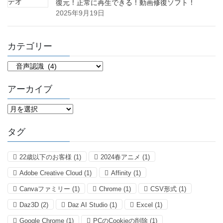
復元！正常に再生できる！動画修復ソフト！
2025年9月19日
カテゴリー
カ
テ
ゴ
アーカイブ
リ
ー
ア
ー
カ
タグ
イ
ブ
22歳以下のお客様
(1)
2024春アニメ
(1)
Adobe Creative Cloud
(1)
Affinity
(1)
Canvaファミリー
(1)
Chrome
(1)
CSV形式
(1)
Daz3D
(2)
Daz AI Studio
(1)
Excel
(1)
Google Chrome
(1)
PCのCookieの削除
(1)