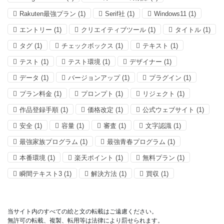
Rakuten最強プラン
(1)
Serif社
(1)
Windows11
(1)
エントリー
(1)
クリエイティブツール
(1)
タイトル
(1)
タグ
(1)
チェックボックス
(1)
テキスト
(1)
テスト
(1)
テスト環境
(1)
デザイナー
(1)
データ
(1)
バージョンアップ
(1)
プラグイン
(1)
プラン料金
(1)
プロンプト
(1)
リジェクト
(1)
作品登録手順
(1)
価格改定
(1)
公式ウェブサイト
(1)
安全
(1)
容量
(1)
審査
(1)
文字認識
(1)
最強家族プログラム
(1)
最強青春プログラム
(1)
本番環境
(1)
楽天ポイント
(1)
無料プラン
(1)
瞬間テキスト3
(1)
解決方法
(1)
買収
(1)
当サイト内のすべての絵と文の転載はご遠慮ください。

無許可の転載、複製、転用等は法律により罰せられます。
