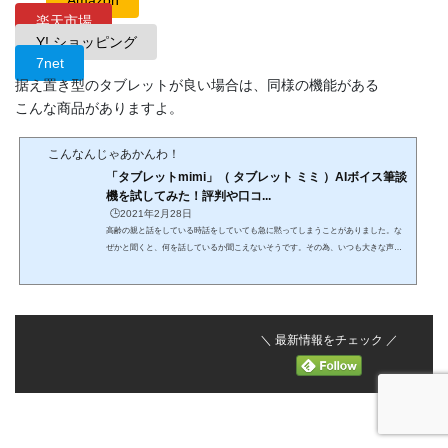
Amazon
楽天市場
Y! ショッピング
7net
据え置き型のタブレットが良い場合は、同様の機能がある
こんな商品がありますよ。
こんなんじゃあかんわ！
「タブレットmimi」（ タブレット ミミ ）AIボイス筆談
機を試してみた！評判や口コ...
🕒️2021年2月28日
高齢の親と話をしている時話をしていても急に黙ってしまうことがありました。な
ぜかと聞くと、何を話しているか聞こえないそうです。その為、いつも大きな声で
話をしなければいけなくなりました。まだ今のところ、声を大きくすればいいだけ
ですが、それもいつまで大丈夫かわかりませんよね。補聴器も、まだ大丈夫だと言
っているのでつけないと思いますし……いつも大声で話すのも疲れてきます。疲れ
てくると会話も続かなくなりますよね。もっと楽に会話できたらいいのに……って
思っていました。そんな時、ソースネクストさんの「タブレッ...
＼ 最新情報をチェック ／