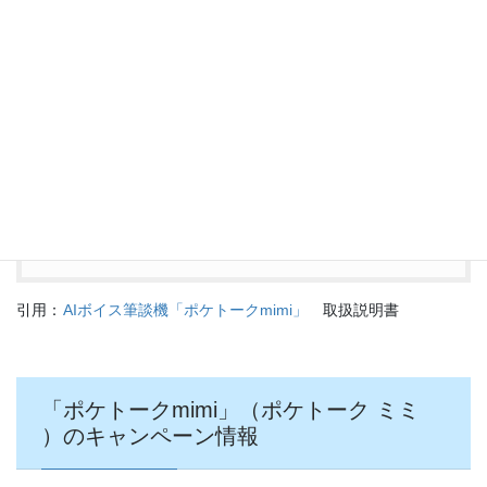
自動削除の設定
工場出荷時に戻す
MEMO
・工場出荷時に戻しても、ソフトウェアのバージョ
ンは戻りません。
・リセット機能のお気に入りの削除は、すべてのお
気に入りを 一括削除します。
引用：
AIボイス筆談機「ポケトークmimi」
取扱説明書
「ポケトークmimi」（ポケトーク ミミ
）のキャンペーン情報