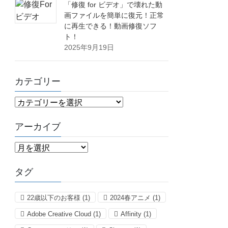
「修復 for ビデオ」で壊れた動
画ファイルを簡単に復元！正常
に再生できる！動画修復ソフ
ト！
2025年9月19日
カテゴリー
カ
テ
ゴ
アーカイブ
リ
ア
ー
ー
カ
タグ
イ
ブ
22歳以下のお客様
(1)
2024春アニメ
(1)
Adobe Creative Cloud
(1)
Affinity
(1)