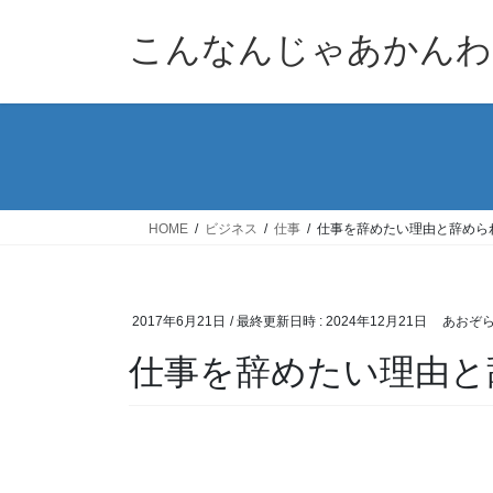
コ
ナ
ン
ビ
こんなんじゃあかんわ
テ
ゲ
ン
ー
ツ
シ
へ
ョ
ス
ン
キ
に
ッ
移
HOME
ビジネス
仕事
仕事を辞めたい理由と辞めら
プ
動
2017年6月21日
/ 最終更新日時 :
2024年12月21日
あおぞ
仕事を辞めたい理由と