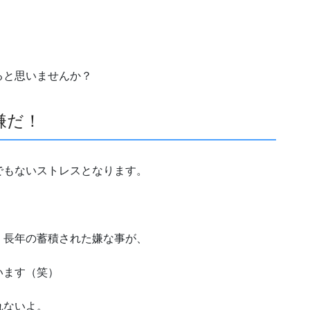
ると思いませんか？
嫌だ！
でもないストレスとなります。
、長年の蓄積された嫌な事が、
います（笑）
れないよ。