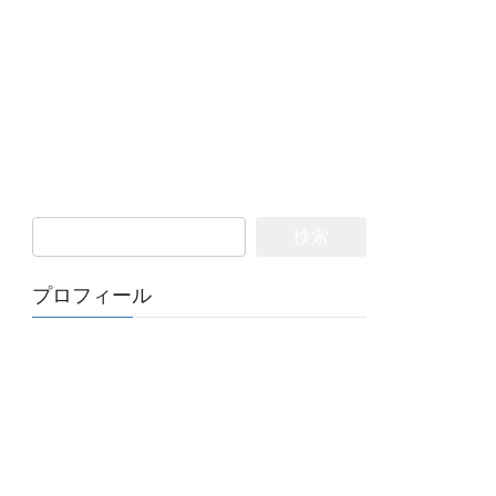
検
索:
プロフィール