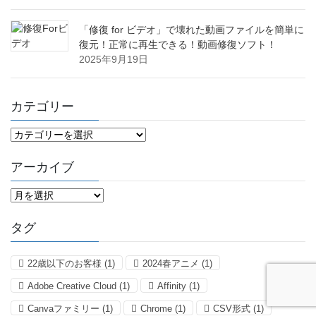
「修復 for ビデオ」で壊れた動画ファイルを簡単に
復元！正常に再生できる！動画修復ソフト！
2025年9月19日
カテゴリー
カ
テ
ゴ
アーカイブ
リ
ー
ア
ー
カ
タグ
イ
ブ
22歳以下のお客様
(1)
2024春アニメ
(1)
Adobe Creative Cloud
(1)
Affinity
(1)
Canvaファミリー
(1)
Chrome
(1)
CSV形式
(1)