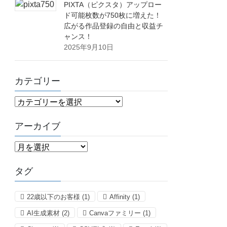
PIXTA（ピクスタ）アップロー
ド可能枚数が750枚に増えた！
広がる作品登録の自由と収益チ
ャンス！
2025年9月10日
カテゴリー
カ
テ
ゴ
アーカイブ
リ
ア
ー
ー
カ
タグ
イ
ブ
22歳以下のお客様
(1)
Affinity
(1)
AI生成素材
(2)
Canvaファミリー
(1)