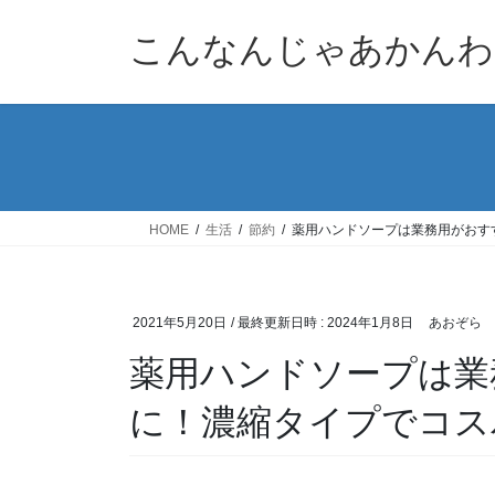
コ
ナ
ン
ビ
こんなんじゃあかんわ
テ
ゲ
ン
ー
ツ
シ
へ
ョ
ス
ン
キ
に
ッ
移
HOME
生活
節約
薬用ハンドソープは業務用がおす
プ
動
2021年5月20日
/ 最終更新日時 :
2024年1月8日
あおぞら
薬用ハンドソープは業
に！濃縮タイプでコス