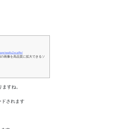
ware/waifu2xcaffe/
アニメ調の画像を高品質に拡大できるソ
りますね。
ードされます