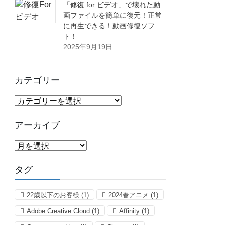
「修復 for ビデオ」で壊れた動
画ファイルを簡単に復元！正常
に再生できる！動画修復ソフ
ト！
2025年9月19日
カテゴリー
カ
テ
ゴ
アーカイブ
リ
ア
ー
ー
カ
タグ
イ
ブ
22歳以下のお客様
(1)
2024春アニメ
(1)
Adobe Creative Cloud
(1)
Affinity
(1)