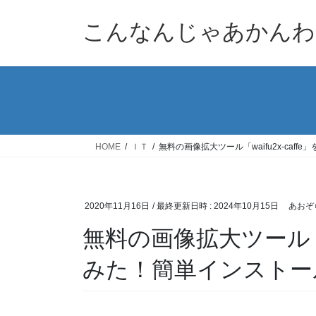
コ
ナ
ン
ビ
こんなんじゃあかんわ
テ
ゲ
ン
ー
ツ
シ
へ
ョ
ス
ン
キ
に
ッ
移
HOME
ＩＴ
無料の画像拡大ツール「waifu2x-ca
プ
動
2020年11月16日
/ 最終更新日時 :
2024年10月15日
あおぞ
無料の画像拡大ツール「wa
みた！簡単インストー