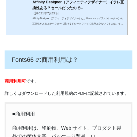
Affinity Designer（アフィニティデザイナー）イラレ互
換性ある？セールだったので...
🕒️2021年7月27日
Affinity Designer（アフィニティデザイナー）は、Illustrator（イラストレーター）の
互換性があるとかベクターで描けるドローソフトって意外と少ないですよね。イラ
レ以外では、CorelDRAWやInkscapeなどなど……Illustratorは高機能ですが、サブス
クなので、毎月払うと結構な金額です。プロではないので、趣味でイラスト制作す
る人にとっては毎月支払うのがなかなか大変です。ベクターでイラストを描く方た
ちに話題となっているAffinity Designer（アフィニティデザイナー）セールだったの
で、あわてて購入しました💦ご紹介したいと思い...
Fonts66 の商用利用は？
商用利用可
です。
詳しくはダウンロードした利用規約のPDFに記載されています。
■商用利用
商用利用は、印刷物、Web サイト、プロダクト製
品での筐体文字、パッケージ製品、ロ