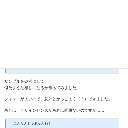
Affinity Designer（アフィニティデザイナー）を購入したので、
フォントを使ってみました。
こんなんじゃあかんわ！
【期間限定セール】Fonts66に含まれるフォントの使い
方は？Affinity Designerで使...
🕒️2021年9月3日
メイリオの作者「鈴木竹治 氏」が手掛ける「Fonts66コンプリートパック」は109書
体ですが、「鈴木竹治プレミアムフォント75」というフォント集は75種類の日本語
フォントが収録されています。75種類のフォントは、「Fonts66コンプリートパック
／109書体」のフォントと同じフォントが入っています。ということは、109 - 75 = 3
4「Fonts66コンプリートパック／109書体」より 「鈴木竹治プレミアムフォント7
サンプルを参考にして、
5」は、34書体少ないだけですね。https://aozoraapps.net/fonts66-install/実際にどんな
似たような感じになるか作ってみました。
感じになるかAffinity Designer（アフィニ...
フォントがよいので、意外とかっこよく（？）できました。
あとは、デザインセンスがあれば問題ないのですが……
こんなんじゃあかんわ！