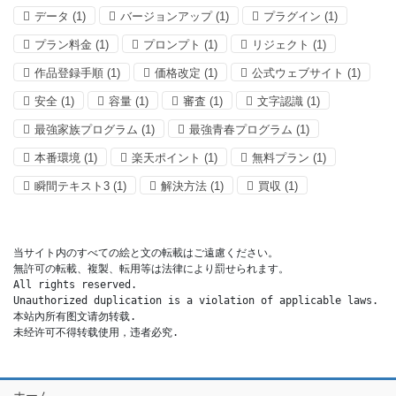
データ
(1)
バージョンアップ
(1)
プラグイン
(1)
プラン料金
(1)
プロンプト
(1)
リジェクト
(1)
作品登録手順
(1)
価格改定
(1)
公式ウェブサイト
(1)
安全
(1)
容量
(1)
審査
(1)
文字認識
(1)
最強家族プログラム
(1)
最強青春プログラム
(1)
本番環境
(1)
楽天ポイント
(1)
無料プラン
(1)
瞬間テキスト3
(1)
解決方法
(1)
買収
(1)
当サイト内のすべての絵と文の転載はご遠慮ください。

無許可の転載、複製、転用等は法律により罰せられます。

All rights reserved.

Unauthorized duplication is a violation of applicable laws.

本站內所有图文请勿转载.

未经许可不得转载使用，违者必究.
ホーム