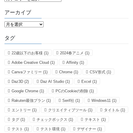
テ
ゴ
アーカイブ
リ
ー
ア
ー
カ
タグ
イ
ブ
22歳以下のお客様
(1)
2024春アニメ
(1)
Adobe Creative Cloud
(1)
Affinity
(1)
Canvaファミリー
(1)
Chrome
(1)
CSV形式
(1)
Daz3D
(2)
Daz AI Studio
(1)
Excel
(1)
Google Chrome
(1)
PCのCookieの削除
(1)
Rakuten最強プラン
(1)
Serif社
(1)
Windows11
(1)
エントリー
(1)
クリエイティブツール
(1)
タイトル
(1)
タグ
(1)
チェックボックス
(1)
テキスト
(1)
テスト
(1)
テスト環境
(1)
デザイナー
(1)