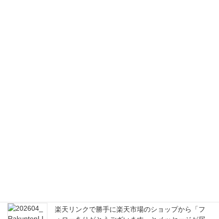
最近の投稿
Drawgraphic 4 Pro AIで印刷物からロゴまで思い通
りにデザインできる初心者にもやさしいグラフィ
ックソフト活用ガイド
2026年8月6日
毎日の食卓に取り入れたいブロッコリースプラウ
トの嬉しい栄養と健康効果から美味しい食べ方ま
で
2026年6月21日
楽天リンクで勝手に楽天市場のショップから「フ